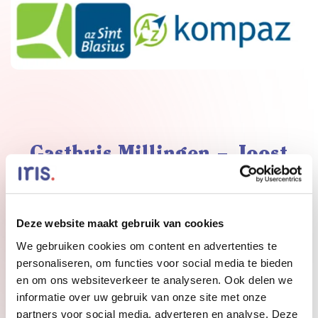
Gasthuis Millingen – Joost
Nienke Kosse is werkzaam als beleidsmedewerker
bij Gasthuis Millingen en deelt waar hun
Deze website maakt gebruik van cookies
intranetnaam ‘Joost’ vandaan komt.
We gebruiken cookies om content en advertenties te
personaliseren, om functies voor social media te bieden
‘Joost is ontstaan vanuit ‘Joost mag het weten’ en
en om ons websiteverkeer te analyseren. Ook delen we
is inmiddels helemaal ingeburgerd als de
informatie over uw gebruik van onze site met onze
vraagbaak in het Gasthuis. De introductie van
partners voor social media, adverteren en analyse. Deze