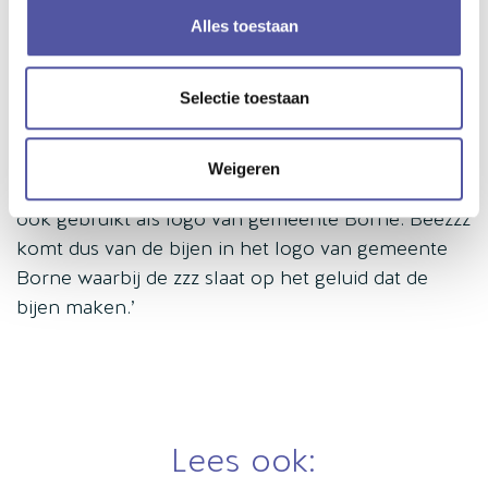
collega’s gevraagd om mee te denken met de
Alles toestaan
nieuwe naam en collega’s konden hier vervolgens
op stemmen. De naam ‘Beezzz’ kreeg de meeste
Selectie toestaan
stemmen.
Het wapen van gemeente Borne heeft een
Weigeren
bijenkorf met bijen, dit gemeentewapen wordt
ook gebruikt als logo van gemeente Borne. Beezzz
komt dus van de bijen in het logo van gemeente
Borne waarbij de zzz slaat op het geluid dat de
bijen maken.’
Lees ook: