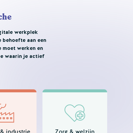
che
gitale werkplek
de behoefte aan een
je moet werken en
e waarin je actief
& industrie
Zorg & welzijn