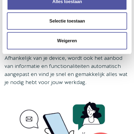
Alles toestaan
HANDIGE MOBIELE APP
Niet alle collega’s hebben constant toegang tot
Selectie toestaan
een computer. Ze zijn onderweg of staan op de
werkvloer voor hun werkzaamheden. Met de Iris
Weigeren
app werk je waar en wanneer je maar wil. Zo heb
je alle belangrijke informatie echt altijd bij de hand.
Afhankelijk van je device, wordt ook het aanbod
van informatie en functionaliteiten automatisch
aangepast en vind je snel en gemakkelijk alles wat
je nodig hebt voor jouw werkdag.