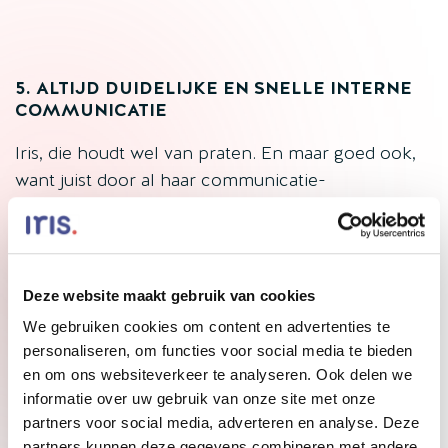
5. ALTIJD DUIDELIJKE EN SNELLE INTERNE
COMMUNICATIE
Iris, die houdt wel van praten. En maar goed ook,
want juist door al haar communicatie-
instrumenten kun je als organisatie jouw interne
communicatie stroomlijnen. Zo kun je via Iris
communiceren via nieuwsberichten, een sociale
tijdlijn, groepen of via de persoonlijke chat. Iris
Deze website maakt gebruik van cookies
maakt het mogelijk om content met de hele
We gebruiken cookies om content en advertenties te
organisatie of met specifieke doelgroepen te
personaliseren, om functies voor social media te bieden
delen. Zo beperken we de informatie-overload en
en om ons websiteverkeer te analyseren. Ook delen we
zorgen we dat de communicatie collega's écht
informatie over uw gebruik van onze site met onze
bereikt.
partners voor social media, adverteren en analyse. Deze
partners kunnen deze gegevens combineren met andere