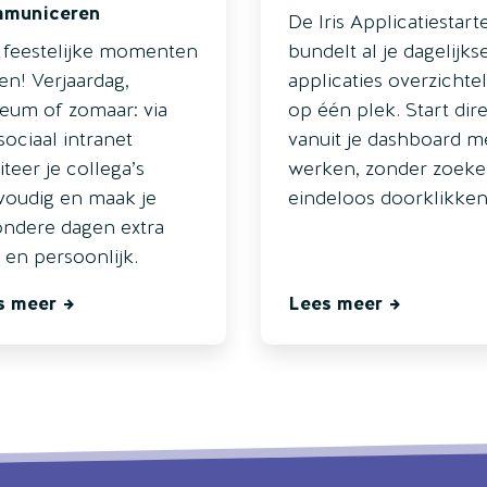
municeren
De Iris Applicatiestart
 feestelijke momenten
bundelt al je dagelijks
n! Verjaardag,
applicaties overzichtel
leum of zomaar: via
op één plek. Start dir
sociaal intranet
vanuit je dashboard m
citeer je collega’s
werken, zonder zoeke
voudig en maak je
eindeloos doorklikken
ondere dagen extra
 en persoonlijk.
s meer
Lees meer