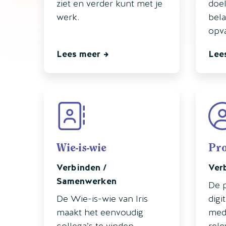
ziet en verder kunt met je
doe
werk.
bela
opva
Lees meer
Lee
Wie-is-wie
Pro
Verbinden /
Ver
Samenwerken
De p
De Wie-is-wie van Iris
digi
maakt het eenvoudig
med
collega’s te vinden,
rele