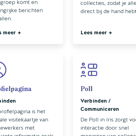
lgroep komt en
collecties, zodat je all
ngrijke berichten
direct bij de hand hebt
llen.
s meer
Lees meer
fielpagina
Poll
binden
Verbinden /
Communiceren
rofielpagina is het
tale visitekaartje van
De Poll in Iris zorgt v
ewerkers met
interactie door snel
vante informatie zoals
meningen van collega’