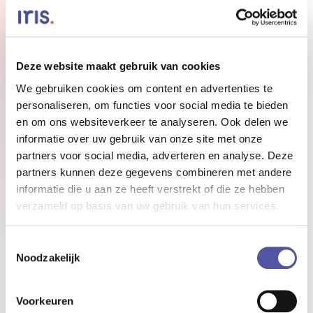
De voordelen
Deze website maakt gebruik van cookies
Toegankelijke manier van delen
We gebruiken cookies om content en advertenties te
De tijdlijn is de laagdrempelige manier om iets
personaliseren, om functies voor social media te bieden
te delen met al je collega’s. Je hebt geen
en om ons websiteverkeer te analyseren. Ook delen we
kennis van een CMS nodig, hoeft niet eerst via
informatie over uw gebruik van onze site met onze
communicatie en een korte update is vaak al
partners voor social media, adverteren en analyse. Deze
genoeg. Hierdoor wordt het makkelijker dan
partners kunnen deze gegevens combineren met andere
ooit om iedereen binnen de organisatie te
informatie die u aan ze heeft verstrekt of die ze hebben
betrekken en op de hoogte te houden.
verzameld op basis van uw gebruik van hun services.
Toestemmingsselectie
Meer interactie tussen collega’s
Noodzakelijk
De tijdlijn is niet alleen voor het zenden van
berichten, het is ook een plek voor interactie.
Voorkeuren