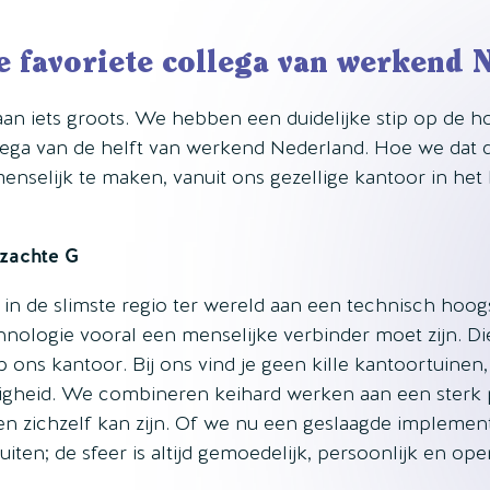
de favoriete collega van werkend 
aan iets groots. We hebben een duidelijke stip op de hor
ollega van de helft van werkend Nederland. Hoe we dat
nselijk te maken, vanuit ons gezellige kantoor in het 
 zachte G
n de slimste regio ter wereld aan een technisch hoog
nologie vooral een menselijke verbinder moet zijn. D
op ons kantoor. Bij ons vind je geen kille kantoortuinen
igheid. We combineren keihard werken aan een sterk
en zichzelf kan zijn. Of we nu een geslaagde implement
iten; de sfeer is altijd gemoedelijk, persoonlijk en ope