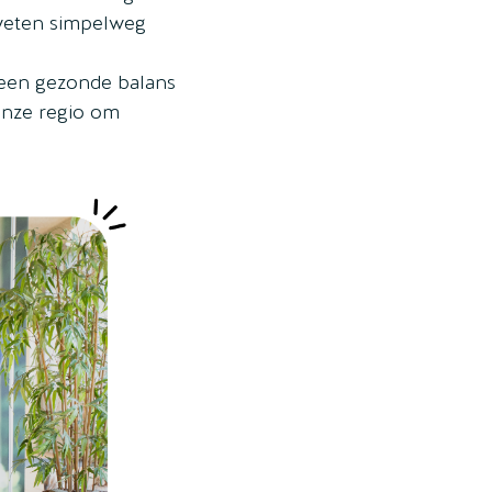
 weten simpelweg
 een gezonde balans
onze regio om