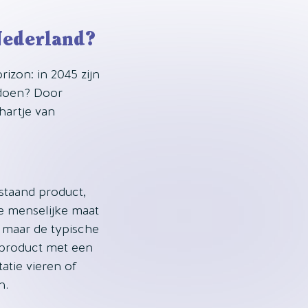
Nederland?
izon: in 2045 zijn
 doen? Door
hartje van
staand product,
ie menselijke maat
, maar de typische
 product met een
atie vieren of
n.