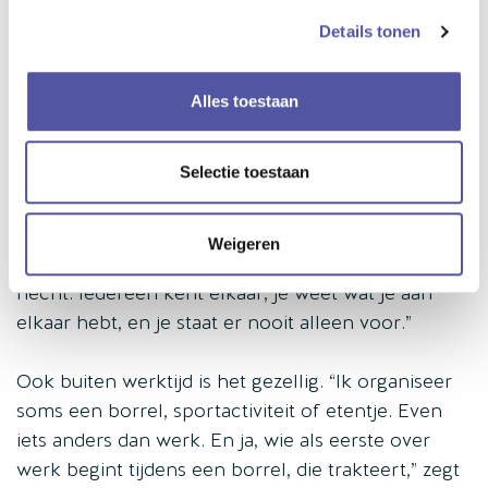
Details tonen
Alles toestaan
Selectie toestaan
ECHT EEN TEAM
Wat maakt werken bij Iris zo prettig? “Het team,”
Weigeren
zegt Randy meteen. “We zijn niet groot, maar wel
hecht. Iedereen kent elkaar, je weet wat je aan
elkaar hebt, en je staat er nooit alleen voor.”
Ook buiten werktijd is het gezellig. “Ik organiseer
soms een borrel, sportactiviteit of etentje. Even
iets anders dan werk. En ja, wie als eerste over
werk begint tijdens een borrel, die trakteert,” zegt