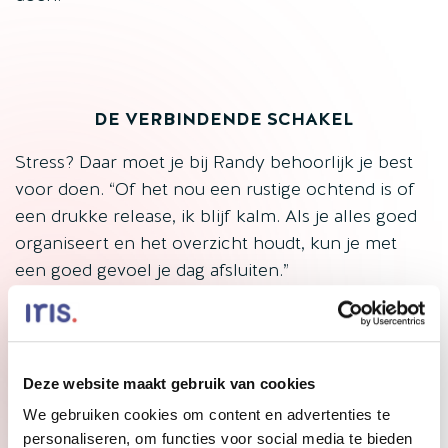
DE VERBINDENDE SCHAKEL
Stress? Daar moet je bij Randy behoorlijk je best
voor doen. “Of het nou een rustige ochtend is of
een drukke release, ik blijf kalm. Als je alles goed
organiseert en het overzicht houdt, kun je met
een goed gevoel je dag afsluiten.”
Zijn rol is inmiddels breder dan alleen support.
“Projectleiders weten me te vinden als ze ergens
mee zitten of een klant ergens tegenaan loopt,
Deze website maakt gebruik van cookies
dan denk ik mee. Ik ben een beetje de schakel
We gebruiken cookies om content en advertenties te
tussen support, sales en development geworden
personaliseren, om functies voor social media te bieden