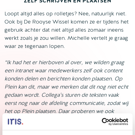
ZELF SCHRIJVEN EN PLAATSEN
Loopt altijd alles op rolletjes? Nee, natuurlijk niet.
Ook bij De Rooyse Wissel komen ze er tijdens het
gebruik achter dat niet altijd alles zomaar ineens
werkt zoals je zou willen. Michelle vertelt je graag
waar ze tegenaan lopen.
“Ik had het er hierboven al over, we wilden graag
een intranet waar medewerkers zelf ook content
konden delen en berichten konden plaatsen. Op
Plein kan dit, maar we merken dat dit nog niet echt
gedaan wordt. Collega’s sturen de teksten vaak
eerst nog naar de afdeling communicatie, zodat wij
het op Plein plaatsen. Daar proberen we ook
steeds meer op te sturen. Collega’s moeten weten
dat ze deze berichten zelf kunnen plaatsen. Het is