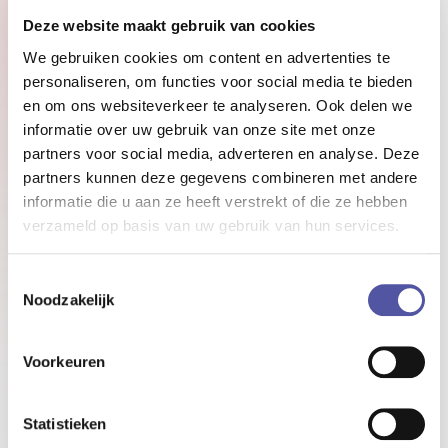
ook een stuk sterker als een collega zelf iets deelt.
Denk bijvoorbeeld aan een bezoek aan een
Deze website maakt gebruik van cookies
congres dat is natuurlijk heel leuk nieuws om zelf te
We gebruiken cookies om content en advertenties te
plaatsen in plaats van dat wij dat doen.
personaliseren, om functies voor social media te bieden
en om ons websiteverkeer te analyseren. Ook delen we
informatie over uw gebruik van onze site met onze
Ook ben ik een onderzoek gestart naar de
partners voor social media, adverteren en analyse. Deze
mogelijkheden voor ‘need to know’ en ‘nice to
partners kunnen deze gegevens combineren met andere
know’ nieuws. Hoe kunnen we dit inrichten in Plein.
informatie die u aan ze heeft verstrekt of die ze hebben
Waar we nu vooral tegenaan lopen is dat need to
verzameld op basis van uw gebruik van hun services.
know-nieuws ondergesneeuwd wordt door nice to
know-nieuws. Dat is natuurlijk niet helemaal de
Toestemmingsselectie
bedoeling. Samen met Iris gaan we nu kijken hoe
Noodzakelijk
we dit het beste kunnen inrichten.”
- Michelle Pol
Voorkeuren
Statistieken