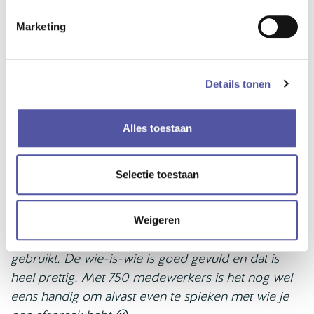
EVEN SPIEKEN
Marketing
Een intranet bestaat uit diverse functionaliteiten.
Niet iedere functionaliteit wordt altijd even goed
of actief gebruikt. Hoe zit dit bij De Rooyse
Details tonen
Wissel?
“Collega’s weten de informatie onder de knop ‘snel
Alles toestaan
naar’ goed te vinden. Hier kun je zelf allerlei zaken
regelen, denk aan het reserveren van
Selectie toestaan
vergaderruimtes en bedrijfsauto’s, het aanmelden
van bezoek, Corona updates vinden en het melden
van incidenten. Daarnaast wordt ook het
Weigeren
dashboard, de tijdlijn en de wie-is-wie heel goed
gebruikt. De wie-is-wie is goed gevuld en dat is
heel prettig. Met 750 medewerkers is het nog wel
eens handig om alvast even te spieken met wie je