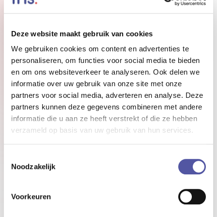
Deze website maakt gebruik van cookies
3. HOE ZIT HET MET DE
We gebruiken cookies om content en advertenties te
DOORONTWIKKELING VAN HET SOCIALE
INTRANET? - KIJKJE IN DE GLAZENBOL
personaliseren, om functies voor social media te bieden
en om ons websiteverkeer te analyseren. Ook delen we
Een intranet is net een koophuis, nooit is het
informatie over uw gebruik van onze site met onze
helemaal af. Er zijn altijd wel dingen die je anders
partners voor social media, adverteren en analyse. Deze
wil hebben of die toe zijn aan vervanging. Een
partners kunnen deze gegevens combineren met andere
informatie die u aan ze heeft verstrekt of die ze hebben
intranet blijft zich ook door ontwikkelen, nieuwe
verzameld op basis van uw gebruik van hun services.
integraties, functionaliteiten of uitbreidingen het
blijft een lopend proces. “Maar dat is toch
Toestemmingsselectie
vanzelfsprekend”, hoor ik je denken? Nee, dat is
Noodzakelijk
niet zo, niet iedere leverancier blijft het intranet
door ontwikkelen. Vergeet niet er zit een verschil
Voorkeuren
tussen onderhouden en door ontwikkelen 😀.