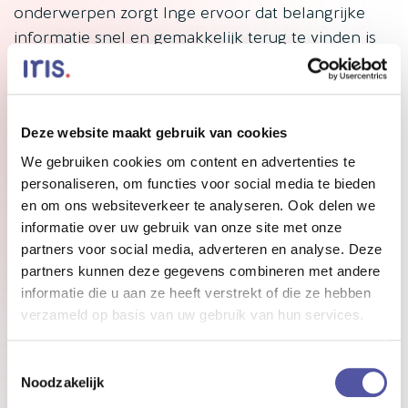
onderwerpen zorgt Inge ervoor dat belangrijke
informatie snel en gemakkelijk terug te vinden is
voor collega’s. ‘’De servicepleinen allemaal zijn
ingericht met logo’s in dezelfde stijl zodat het er
overzichtelijk uitziet,’’ legt Inge uit. ‘’Er is veel
informatie te vinden maar het is ook de kunst om
Deze website maakt gebruik van cookies
zuinig te zijn met wat je deelt. Zo blijven
We gebruiken cookies om content en advertenties te
medewerkers de toegevoegde waarde ervan
personaliseren, om functies voor social media te bieden
en om ons websiteverkeer te analyseren. Ook delen we
inzien. We hebben verschillende servicepleinen
informatie over uw gebruik van onze site met onze
met informatie, zoals ‘zo werken wij’ waar
partners voor social media, adverteren en analyse. Deze
collega’s informatie vinden over onder andere
partners kunnen deze gegevens combineren met andere
onze missie en ICT en ‘jij als medewerker bij Sa-
informatie die u aan ze heeft verstrekt of die ze hebben
Net’ met verschillende artikelen over je loopbaan
verzameld op basis van uw gebruik van hun services.
en ontwikkeling bij de organisatie. Op onze
kennisbank is informatie te vinden over onder
Toestemmingsselectie
andere geestelijke gezondheidszorg en de Wet
Noodzakelijk
zorg en dwang. Bij ‘Sociaal en vitaal’ vinden