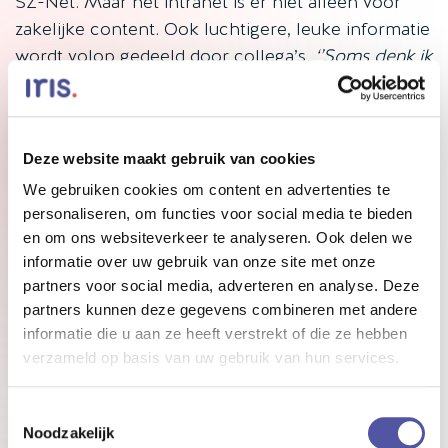
SZ-Net. Maar het intranet is er niet alléén voor
zakelijke content. Ook luchtigere, leuke informatie
wordt volop gedeeld door collega’s.
‘’Soms denk ik
wel eens: het is niet alléén maar leuk,’’
deelt Laura
grappend.
‘’We hebben een MarktplaatSZ, een
groep voor jubilea en pensionering en een
Deze website maakt gebruik van cookies
prikbord waar collega’s dingen delen die niet
werkgerelateerd zijn. En de meest gebruikte
We gebruiken cookies om content en advertenties te
personaliseren, om functies voor social media te bieden
zoekterm is ‘’soep’’. Het bedrijfsrestaurant heeft
en om ons websiteverkeer te analyseren. Ook delen we
elke dag een soep van de dag, en collega’s
informatie over uw gebruik van onze site met onze
gebruiken het intranet om te bekijken welke soep
partners voor social media, adverteren en analyse. Deze
er vandaag is. Het platform wordt dus zéker niet
partners kunnen deze gegevens combineren met andere
alleen voor zakelijke dingen gebruikt.’’
informatie die u aan ze heeft verstrekt of die ze hebben
verzameld op basis van uw gebruik van hun services.
Toestemmingsselectie
Noodzakelijk