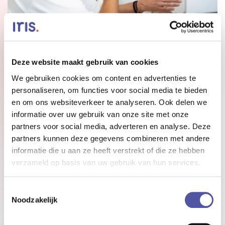
Deze website maakt gebruik van cookies
We gebruiken cookies om content en advertenties te
personaliseren, om functies voor social media te bieden
RELATIES OPBOUWEN
en om ons websiteverkeer te analyseren. Ook delen we
informatie over uw gebruik van onze site met onze
Voor Jeroen is geen dag hetzelfde sinds hij de rol
partners voor social media, adverteren en analyse. Deze
van relatiemanager op zich heeft genomen. “Het is
partners kunnen deze gegevens combineren met andere
een nieuwe rol voor mij, dus ik ben nog volop aan
informatie die u aan ze heeft verstrekt of die ze hebben
het ontdekken hoe ik het beste kan bijdragen,”
verzameld op basis van uw gebruik van hun services.
vertelt hij. Soms werkt hij thuis, soms op kantoor,
en regelmatig bezoekt hij een klant. “Ik spreek
Toestemmingsselectie
klanten zowel via Teams als op locatie, en ik merk
Noodzakelijk
dat wanneer ik écht langsga, ze vaak aangenaam