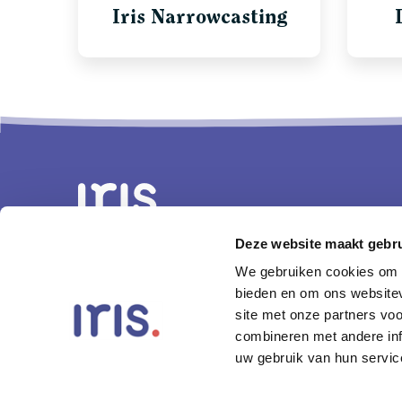
Iris Narrowcasting
Deze website maakt gebru
We gebruiken cookies om c
040 246 30 40
bieden en om ons websitev
info@irisintranet.com
site met onze partners vo
combineren met andere inf
Piuslaan 70a
uw gebruik van hun servic
5614 CM Eindhoven