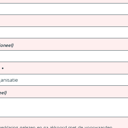
ioneel)
?
eel)
erklaring
gelezen en ga akkoord met de voorwaarden.