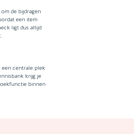
l om de bijdragen
voordat een item
k ligt dus altijd
.
p een centrale plek
nnisbank krijg je
 zoekfunctie binnen