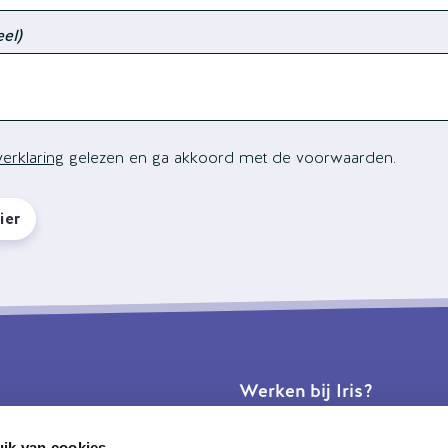
eel)
erklaring
gelezen en ga akkoord met de voorwaarden.
ier
Werken bij Iris?
Vacatures
ik van cookies