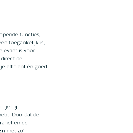
opende functies,
een toegankelijk is,
elevant is voor
 direct de
je efficiënt én goed
t je bij
hebt. Doordat de
tranet en de
 En met zo’n