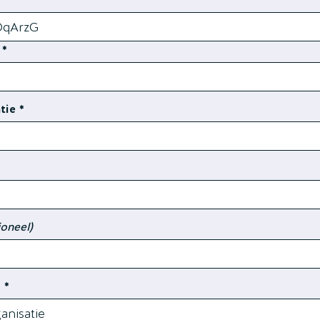
tie
ioneel)
?