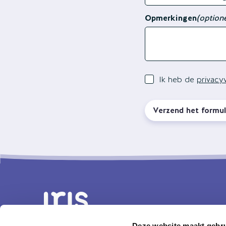
Opmerkingen
(option
Ik heb de
privacyv
Verzend het formul
Deze website maakt gebru