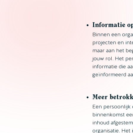
Informatie o
Binnen een orga
projecten en inte
maar aan het beg
jouw rol. Het per
informatie die a
geïnformeerd aan
Meer betrok
Een persoonlijk d
binnenkomst een
inhoud afgestemd
organisatie. Het 